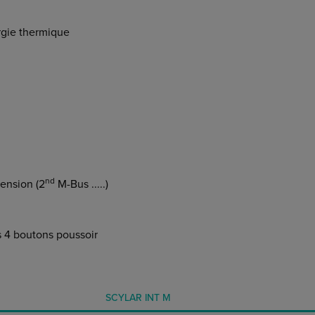
rgie thermique
nd
ension (2
M-Bus .....)
s 4 boutons poussoir
SCYLAR INT M