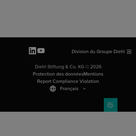
Division du Groupe Diehl
Diehl Stiftung & Co. KG © 2026
Protection des données
Mentions
Report Compliance Violation
Français
COOKIE SET