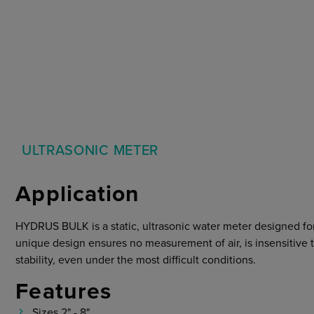
Marchés
Conditions Générales
Cybersecurité
ULTRASONIC METER
Application
HYDRUS BULK is a static, ultrasonic water meter designed for
unique design ensures no measurement of air, is insensitive 
stability, even under the most difficult conditions.
Features
Sizes 2" - 8"