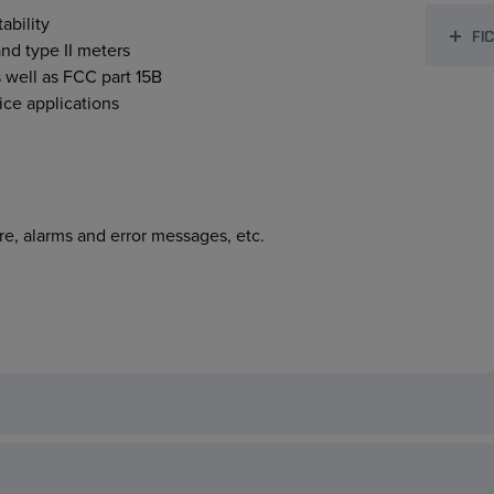
ability
FI
nd type II meters
well as FCC part 15B
ice applications
e, alarms and error messages, etc.