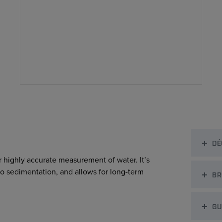
DÉ
 highly accurate measurement of water. It’s
to sedimentation, and allows for long-term
BR
GU