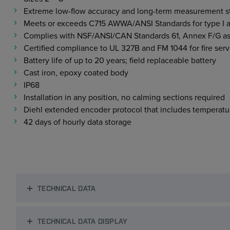
Extreme low-flow accuracy and long-term measurement st
Meets or exceeds C715 AWWA/ANSI Standards for type I a
Complies with NSF/ANSI/CAN Standards 61, Annex F/G as 
Certified compliance to UL 327B and FM 1044 for fire serv
Battery life of up to 20 years; field replaceable battery
Cast iron, epoxy coated body
IP68
Installation in any position, no calming sections required
Diehl extended encoder protocol that includes temperatur
42 days of hourly data storage
TECHNICAL DATA
TECHNICAL DATA DISPLAY