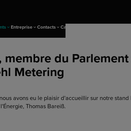
nts
Entreprise
Contacts
Carrière
, membre du Parlement 
ehl Metering
échargement
Diehl Group
Sites
Login
Nous rejoindre
ehl Metering
ité
Durabilité & IMS
onnées de comptage
ng Insights
l'eau
Durabilité Diehl Metering
ites d'eau
IMS et certificats
 le comptage
us avons eu le plaisir d'accueillir sur notre stand 
Recyclage des produits
 l'Énergie, Thomas Bareiß.
le chauffage
u réseau de chaleur