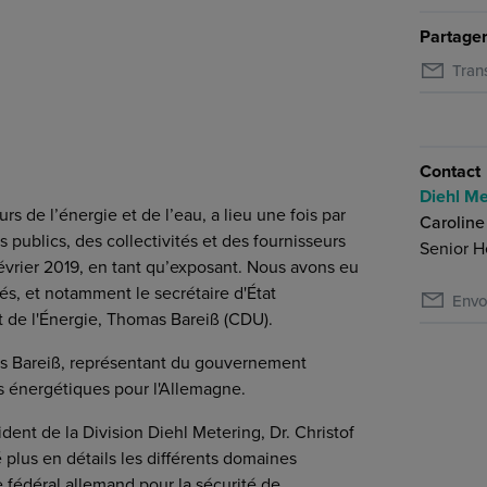
Partager
Tran
ing) avec Thomas Bareiß (membre du Parlement
Contact
Diehl Me
s de l’énergie et de l’eau, a lieu une fois par
Caroline
 publics, des collectivités et des fournisseurs
Senior H
février 2019, en tant qu’exposant. Nous avons eu
ités, et notamment le secrétaire d'État
Envo
t de l'Énergie, Thomas Bareiß (CDU).
as Bareiß, représentant du gouvernement
s énergétiques pour l'Allemagne.
ident de la Division Diehl Metering, Dr. Christof
 plus en détails les différents domaines
e fédéral allemand pour la sécurité de