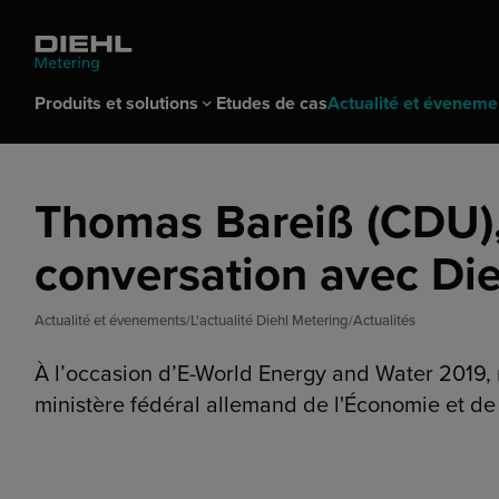
Produits et solutions
Etudes de cas
Actualité et éveneme
Produits et solutions
Actualité et évenements
Entreprise
Contacts
Carrière
Thomas Bareiß (CDU)
Produits
L'actualité Diehl Metering
Pourquoi Diehl Metering
Contacts ventes
Emploi & Carrière
Solutions
Événements Di
Centre de tél
Newsletter
Carrière chez 
Comptage de l'eau
Actualités
conversation avec Di
IoT & connectiv
Salons
ELEVATE Partner Program
Notre héritage
Comptage de l'énergie thermique
Communiqués de presse
Gestion des d
Webinar Meteri
Composants du système
Bibliothèque de contenus
Solutions pour 
Roadshow
Actualité et évenements
L'actualité Diehl Metering
Actualités
Logiciel
Détection de fu
Solutions pour
À l’occasion d’E-World Energy and Water 2019, no
divisionnaire
ministère fédéral allemand de l'Économie et de
Solutions pour 
Business & Conformité
Optimisation d
Services IoT
Achats stratégiques