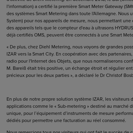
l'information) a certifié la première Smart Meter Gateway (S
des systèmes Smart Metering dans toute l'Allemagne. Nous u
System) pour nos appareils de mesure, nous permettant une
des appareils tels que le compteur d'eau à ultrasons HYDRU
déjà certifiés OMS, peuvent être connectés à une Smart Met
« De plus, chez Diehl Metering, nous voyons de grandes poss
IZAR vers la Smart City. En coopération avec des partenaire
radio pour l'Internet des Objets, que nous normaliserons co
M. Bareiß était très positive, un échange étroit et régulier en
précieux pour les deux parties », a déclaré le Dr Christof Bos
En plus de notre propre solution système IZAR, les visiteurs 
applications comme le « Sub-metering » destiné au marché 
unique, pour l’équipement d’instruments de mesure performan
dédiés pour permettre une facturation au réel consommé.
Nous remercions tous nos visiteurs qui ont fait le succès de c