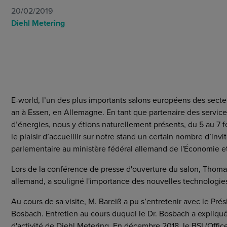
Marchés
20/02/2019
Conditions Générales
Diehl Metering
Cybersecurité
Christof Bosbach (Président du Conseil de division, Diehl Meter
allemand, CDU) sur le stand de Diehl Metering.
E-world, l’un des plus importants salons européens des secteur
an à Essen, en Allemagne. En tant que partenaire des services
d’énergies, nous y étions naturellement présents, du 5 au 7 
le plaisir d’accueillir sur notre stand un certain nombre d’inv
parlementaire au ministère fédéral allemand de l'Économie e
Lors de la conférence de presse d'ouverture du salon, Thom
allemand, a souligné l'importance des nouvelles technologie
Au cours de sa visite, M. Bareiß a pu s’entretenir avec le Prés
Bosbach. Entretien au cours duquel le Dr. Bosbach a expliqué
d'activité de Diehl Metering. En décembre 2018, le BSI (Offic