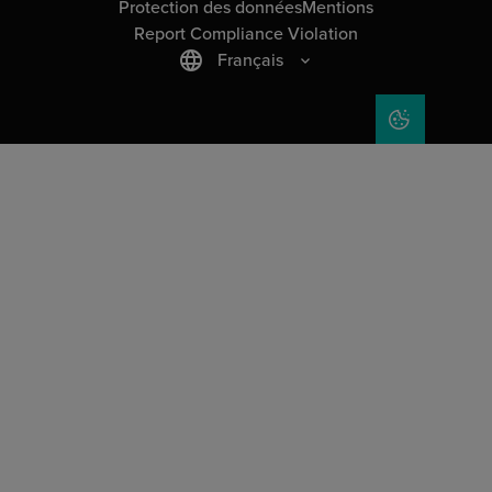
Protection des données
Mentions
Report Compliance Violation
Français
COOKIE SET