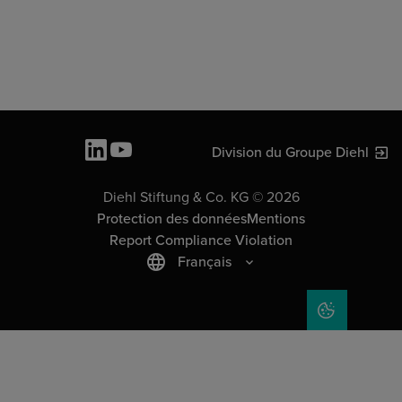
Division du Groupe Diehl
Diehl Stiftung & Co. KG © 2026
Protection des données
Mentions
Report Compliance Violation
Français
COOKIE SET