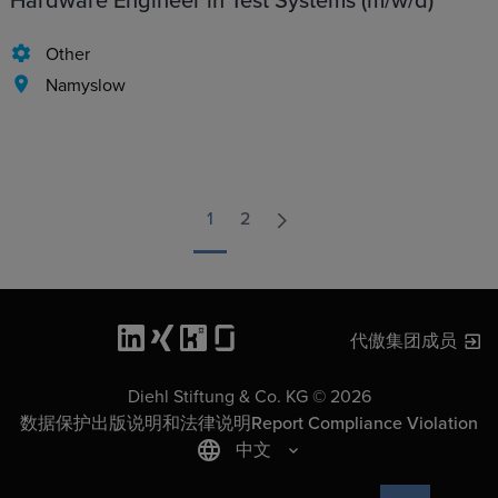
Hardware Engineer in Test Systems (m/w/d)
Other
Namyslow
1
2
代傲集团成员
Diehl Stiftung & Co. KG © 2026
数据保护
出版说明和法律说明
Report Compliance Violation
中文