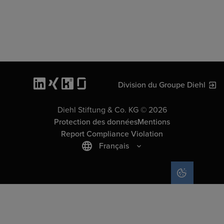
Division du Groupe Diehl
Diehl Stiftung & Co. KG © 2026
Protection des données
Mentions
Report Compliance Violation
Français
COOKIE SET