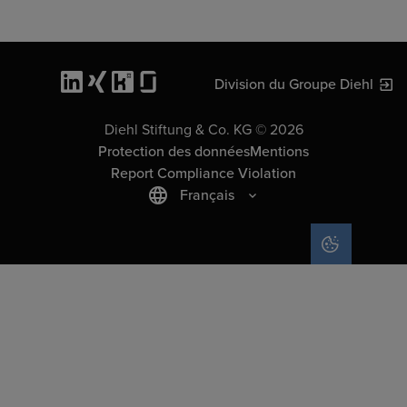
Division du Groupe Diehl
Diehl Stiftung & Co. KG © 2026
Protection des données
Mentions
Report Compliance Violation
Français
COOKIE SET