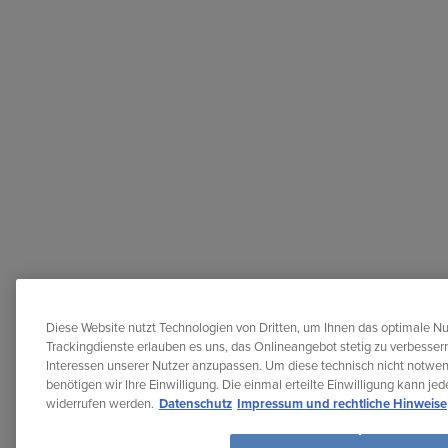
Diese Website nutzt Technologien von Dritten, um Ihnen das optimale Nu
Trackingdienste erlauben es uns, das Onlineangebot stetig zu verbessern
Interessen unserer Nutzer anzupassen. Um diese technisch nicht notwe
benötigen wir Ihre Einwilligung. Die einmal erteilte Einwilligung kann je
widerrufen werden.
Datenschutz
Impressum und rechtliche Hinweise