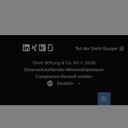
Teil der Diehl Gruppe
Diehl Stiftung & Co. KG © 2026
Datenschutz
Gender-Hinweis
Impressum
Compliance-Verstoß melden
Deutsch
COOKIE-EIN