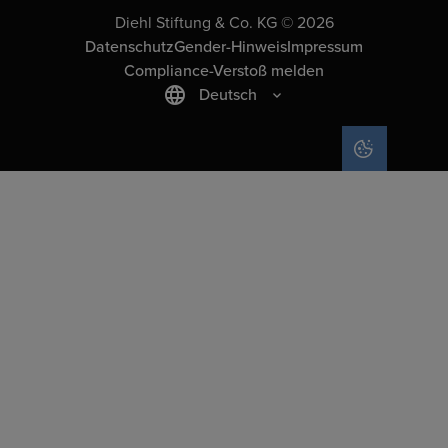
Diehl Stiftung & Co. KG © 2026
Datenschutz
Gender-Hinweis
Impressum
Compliance-Verstoß melden
Deutsch
COOKIE-EIN